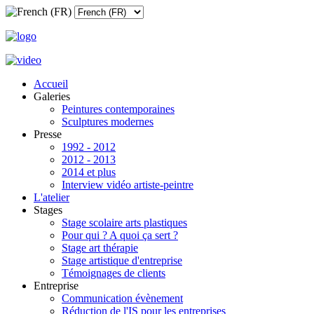
Accueil
Galeries
Peintures contemporaines
Sculptures modernes
Presse
1992 - 2012
2012 - 2013
2014 et plus
Interview vidéo artiste-peintre
L'atelier
Stages
Stage scolaire arts plastiques
Pour qui ? A quoi ça sert ?
Stage art thérapie
Stage artistique d'entreprise
Témoignages de clients
Entreprise
Communication évènement
Réduction de l'IS pour les entreprises