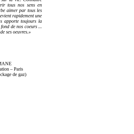
vrir tous nos sens en
rbe aimer par tous les
 devient rapidement une
us apporte toujours la
 fond de nos coeurs ...
 de ses oeuvres.»
n MANE
ion – Paris
ckage de gaz)