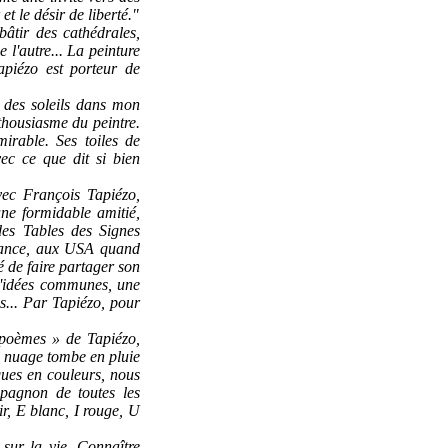
t le désir de liberté."
bâtir des cathédrales,
l'autre... La peinture
piézo est porteur de
 des soleils dans mon
nthousiasme du peintre.
irable. Ses toiles de
vec ce que dit si bien
vec François Tapiézo,
ne formidable amitié,
 des Tables des Signes
rance, aux USA quand
é de faire partager son
 d'idées communes, une
s... Par Tapiézo, pour
 poèmes » de Tapiézo,
un nuage tombe en pluie
ques en couleurs, nous
pagnon de toutes les
ir, E blanc, I rouge, U
sur la vie. Connaître