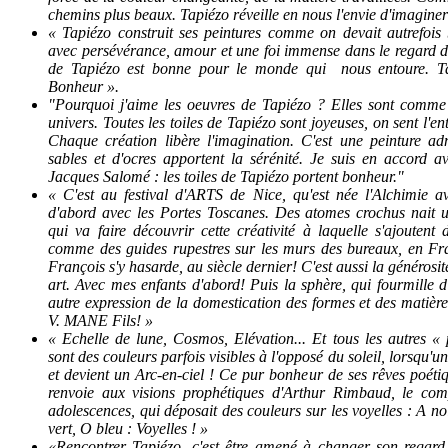
chemins plus beaux. Tapiézo réveille en nous l'envie d'imaginer e
« Tapiézo construit ses peintures comme on devait autrefois 
avec persévérance, amour et une foi immense dans le regard de 
de Tapiézo est bonne pour le monde qui nous entoure. Ta
Bonheur ».
"Pourquoi j'aime les oeuvres de Tapiézo ? Elles sont comme
univers. Toutes les toiles de Tapiézo sont joyeuses, on sent l'e
Chaque création libère l'imagination. C'est une peinture adm
sables et d'ocres apportent la sérénité. Je suis en accord a
Jacques Salomé : les toiles de Tapiézo portent bonheur."
« C'est au festival d'ARTS de Nice, qu'est née l'Alchimie a
d'abord avec les Portes Toscanes. Des atomes crochus nait u
qui va faire découvrir cette créativité à laquelle s'ajoutent
comme des guides rupestres sur les murs des bureaux, en F
François s'y hasarde, au siècle dernier!
C'est aussi la générosit
art. Avec mes enfants d'abord! Puis la sphère, qui fourmille
autre expression de la domestication des formes et des matière
V. MANE Fils! »
« Echelle de lune, Cosmos, Elévation... Et tous les autres «
sont des couleurs parfois visibles à l'opposé du soleil, lorsqu'
et devient un Arc-en-ciel ! Ce pur bonheur de ses rêves poéti
renvoie aux visions prophétiques d'Arthur Rimbaud, le com
adolescences, qui déposait des couleurs sur les voyelles : A no
vert, O bleu : Voyelles ! »
«Rencontrer Tapiézo, c'est être amené à changer son regard 