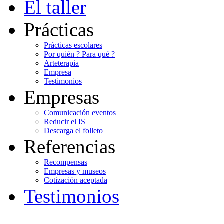
El taller
Prácticas
Prácticas escolares
Por quién ? Para qué ?
Arteterapia
Empresa
Testimonios
Empresas
Comunicación eventos
Reducir el IS
Descarga el folleto
Referencias
Recompensas
Empresas y museos
Cotización aceptada
Testimonios