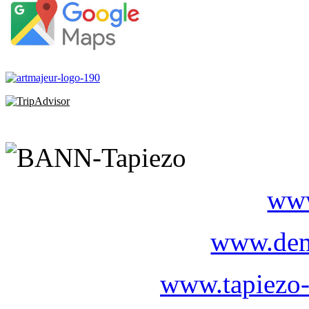
www
www.dem
www.tapiezo-