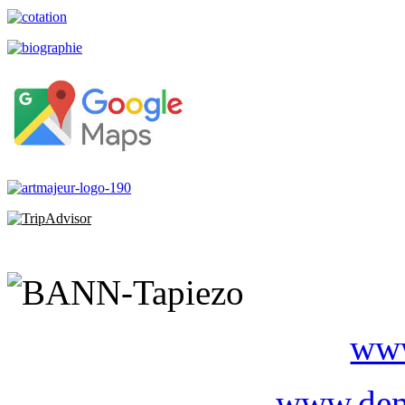
www
www.dem