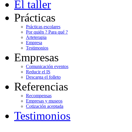
El taller
Prácticas
Prácticas escolares
Por quién ? Para qué ?
Arteterapia
Empresa
Testimonios
Empresas
Comunicación eventos
Reducir el IS
Descarga el folleto
Referencias
Recompensas
Empresas y museos
Cotización aceptada
Testimonios