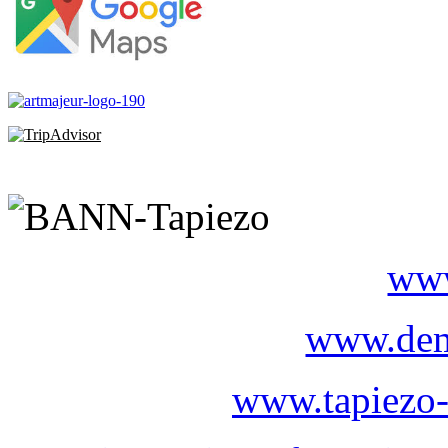
www
www.dem
www.tapiezo-