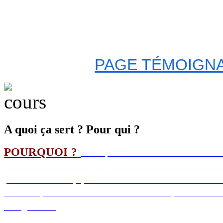
PAGE TÉMOIGNA
A quoi ça sert ? Pour qui ?
POURQUOI ?
Pour que chacun trouve un exutoire
ses maux. Pour se réapproprier son espace de travail en t
plus d’autonomie, plus d’enthousiasme. Pour retrouver
confiance, sa vie et ses envies. Pour erradiquer la violen
l'imagination.