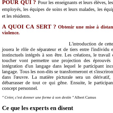
POUR QUI ?
Pour les enseignants et leurs élèves, les
employés, les équipes de soins et leurs malades, les équ
et les résidents.
A QUOI CA SERT ?
Obtenir une mise à distan
violence.
T
apiézo propose de traiter l'exclusion e
développant automatiquement et inconsciemment
mouvements d'ordre pulsionnels.
L'introduction de cett
jouera le rôle de séparateur et de tiers entre l'individ
instinctuels intégrés à son être.
Les créations, le travail 
toucher vont permettre une projection des éprouvés s
intégration d'un langage dans lequel le participant in
langage. Tous les non-dits se transformeront et s'inscri
dans l'œuvre. La matière picturale sera un dérivati
débarrasser de tout ce qui gêne. Ensuite, le participa
concept personnel.
" Créer, c'est donner une forme à son destin "
Albert Camus
Ce
que les experts en disent