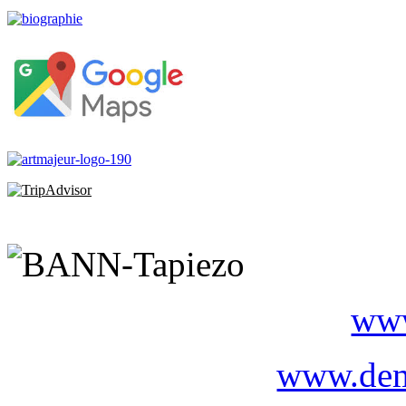
www
www.dem