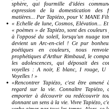
sphère, qui fourmille d'idées commun
expression de la domestication des 
matières... Par Tapiézo, pour V. MANE Fil
« Echelle de lune, Cosmos, Elévation... Et
« poèmes » de Tapiézo, sont des couleurs p
à l'opposé du soleil, lorsqu'un nuage to
devient un Arc-en-ciel ! Ce pur bonheu
poétiques en couleurs, nous renvoi
prophétiques d'Arthur Rimbaud, le compa
les adolescences, qui déposait des co
voyelles : A noir, E blanc, I rouge, U 
Voyelles ! »
«Rencontrer Tapiézo, c'est être amené
regard sur la vie. Connaître Tapiézo, c'
emporter à découvrir ou redécouvrir to
donnant un sens à la vie. Vivre Tapiézo, c'
verbe aimer par tous les temps. Alors, se 