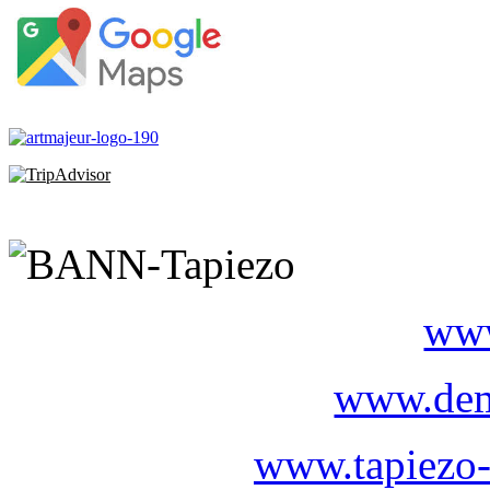
www
www.dem
www.tapiezo-