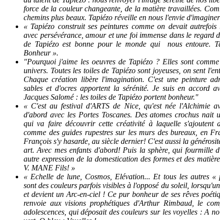
force de la couleur changeante, de la matière travaillées. Com
chemins plus beaux. Tapiézo réveille en nous l'envie d'imaginer e
« Tapiézo construit ses peintures comme on devait autrefois 
avec persévérance, amour et une foi immense dans le regard de 
de Tapiézo est bonne pour le monde qui nous entoure. Ta
Bonheur ».
"Pourquoi j'aime les oeuvres de Tapiézo ? Elles sont comme
univers. Toutes les toiles de Tapiézo sont joyeuses, on sent l'e
Chaque création libère l'imagination. C'est une peinture adm
sables et d'ocres apportent la sérénité. Je suis en accord a
Jacques Salomé : les toiles de Tapiézo portent bonheur."
« C'est au festival d'ARTS de Nice, qu'est née l'Alchimie a
d'abord avec les Portes Toscanes. Des atomes crochus nait u
qui va faire découvrir cette créativité à laquelle s'ajoutent
comme des guides rupestres sur les murs des bureaux, en F
François s'y hasarde, au siècle dernier!
C'est aussi la générosit
art. Avec mes enfants d'abord! Puis la sphère, qui fourmille
autre expression de la domestication des formes et des matière
V. MANE Fils! »
« Echelle de lune, Cosmos, Elévation... Et tous les autres «
sont des couleurs parfois visibles à l'opposé du soleil, lorsqu'
et devient un Arc-en-ciel ! Ce pur bonheur de ses rêves poéti
renvoie aux visions prophétiques d'Arthur Rimbaud, le com
adolescences, qui déposait des couleurs sur les voyelles : A no