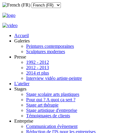
Accueil
Galeries
Peintures contemporaines
Sculptures modernes
Presse
1992 - 2012
2012 - 2013
2014 et plus
Interview vidéo artiste-peintre
L'atelier
Stages
Stage scolaire arts plastiques
Pour qui ? A quoi ça sert ?
Stage art thérapie
Stage artistique d'entreprise
Témoignages de clients
Entreprise
Communication évènement
Réduction de l'IS pour les entreprises