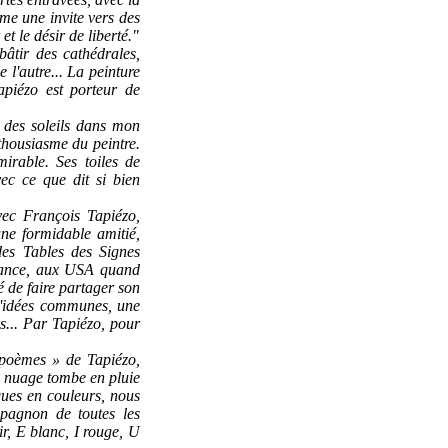
me une invite vers des
t le désir de liberté."
bâtir des cathédrales,
l'autre... La peinture
piézo est porteur de
 des soleils dans mon
nthousiasme du peintre.
irable. Ses toiles de
vec ce que dit si bien
vec François Tapiézo,
ne formidable amitié,
 des Tables des Signes
rance, aux USA quand
é de faire partager son
 d'idées communes, une
s... Par Tapiézo, pour
 poèmes » de Tapiézo,
un nuage tombe en pluie
ques en couleurs, nous
pagnon de toutes les
ir, E blanc, I rouge, U