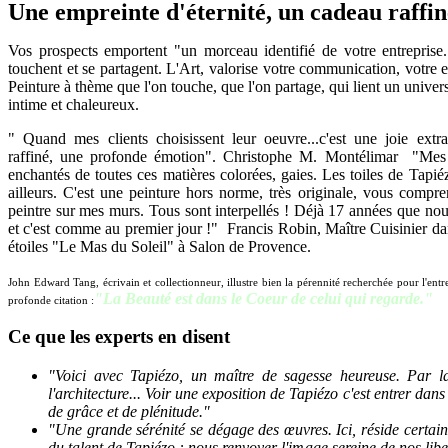
Une empreinte d'éternité, un cadeau raffin
Vos prospects emportent "un morceau identifié de votre entreprise
touchent et se partagent. L'Art, valorise votre communication, votre 
Peinture à thème que l'on touche, que l'on partage, qui lient un univers
intime et chaleureux.
" Quand mes clients choisissent leur oeuvre...c'est une joie extr
raffiné, une profonde émotion". Christophe M. Montélimar "Mes 
enchantés de toutes ces matières colorées, gaies. Les toiles de Tapiéz
ailleurs. C'est une peinture hors norme, très originale, vous compr
peintre sur mes murs. Tous sont interpellés ! Déjà 17 années que nou
et c'est comme au premier jour !" Francis Robin, Maître Cuisinier da
étoiles "Le Mas du Soleil" à Salon de Provence.
John Edward Tang, écrivain et collectionneur, illustre bien la pérennité recherchée pour l'entr
"La Beauté est dans le Coeur de celui qui regarde."
profonde citation :
Ce
que les experts en disent
"Voici avec Tapiézo, un maître de sagesse heureuse. Par 
l'architecture... Voir une exposition de Tapiézo c'est entrer dan
de grâce et de plénitude."
"Une grande sérénité se dégage des œuvres. Ici, réside certa
du talent de Tapiézo : nous renvoyer l'image sereine de nos libe