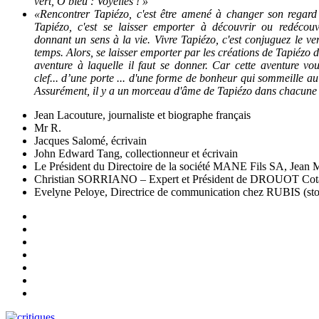
vert, O bleu : Voyelles ! »
«Rencontrer Tapiézo, c'est être amené à changer son regard 
Tapiézo, c'est se laisser emporter à découvrir ou redécou
donnant un sens à la vie. Vivre Tapiézo, c'est conjuguez le ve
temps. Alors, se laisser emporter par les créations de Tapiézo
aventure à laquelle il faut se donner. Car cette aventure vo
clef... d’une porte ... d'une forme de bonheur qui sommeille au
Assurément, il y a un morceau d'âme de Tapiézo dans chacune
Jean Lacouture, journaliste et biographe français
Mr R.
Jacques Salomé, écrivain
John Edward Tang, collectionneur et écrivain
Le Président du Directoire de la société MANE Fils SA, Jea
Christian SORRIANO – Expert et Président de DROUOT Cotat
Evelyne Peloye, Directrice de communication chez RUBIS (sto