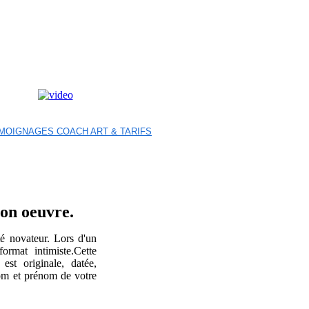
MOIGNAGES COACH ART & TARIFS
son oeuvre.
té novateur. Lors d'un
rmat intimiste.Cette
st originale, datée,
om et prénom de votre