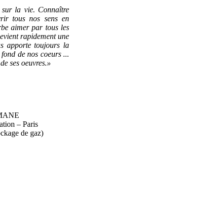
sur la vie. Connaître
vrir tous nos sens en
rbe aimer par tous les
 devient rapidement une
us apporte toujours la
 fond de nos coeurs ...
 de ses oeuvres.»
n MANE
ion – Paris
ckage de gaz)