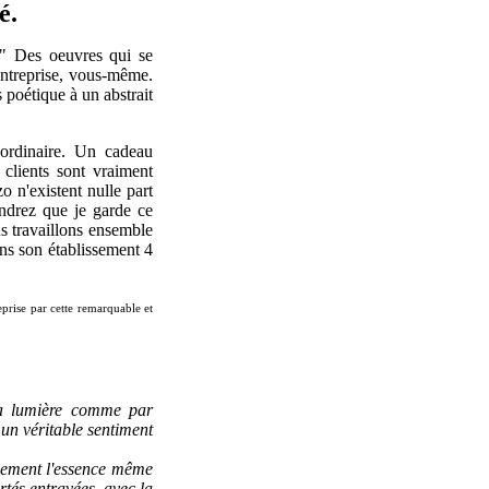
é.
." Des oeuvres qui se
entreprise, vous-même.
 poétique à un abstrait
aordinaire. Un cadeau
clients sont vraiment
o n'existent nulle part
endrez que je garde ce
s travaillons ensemble
ns son établissement 4
eprise par cette remarquable et
la lumière comme par
s un véritable sentiment
inement l'essence même
rtés entravées, avec la